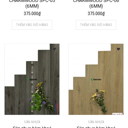
CHARMWOOD SPC-05
CHARMWOOD SPC-06
(6MM)
(6MM)
375.000
₫
375.000
₫
THÊM VÀO GIỎ HÀNG
THÊM VÀO GIỎ HÀNG
SÀN NHỰA
SÀN NHỰA