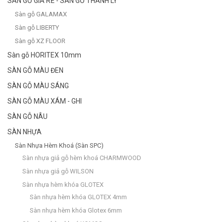
SÀN GỖ GIÁ RẺ - SÀN GỖ THANH LÝ
Sàn gỗ GALAMAX
Sàn gỗ LIBERTY
Sàn gỗ XZ FLOOR
Sàn gỗ HORITEX 10mm
SÀN GỖ MÀU ĐEN
SÀN GỖ MÀU SÁNG
SÀN GỖ MÀU XÁM - GHI
SÀN GỖ NÂU
SÀN NHỰA
Sàn Nhựa Hèm Khoá (Sàn SPC)
Sàn nhựa giả gỗ hèm khoá CHARMWOOD
Sàn nhựa giả gỗ WILSON
Sàn nhựa hèm khóa GLOTEX
Sàn nhựa hèm khóa GLOTEX 4mm
Sàn nhựa hèm khóa Glotex 6mm