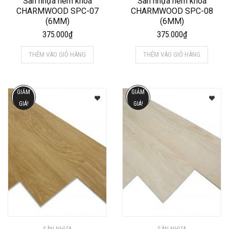
Sàn nhựa hèm khoá
Sàn nhựa hèm khoá
CHARMWOOD SPC-07
CHARMWOOD SPC-08
(6MM)
(6MM)
375.000
₫
375.000
₫
THÊM VÀO GIỎ HÀNG
THÊM VÀO GIỎ HÀNG
GIẢM
GIẢM
GIÁ!
GIÁ!
SÀN NHỰA
SÀN NHỰA