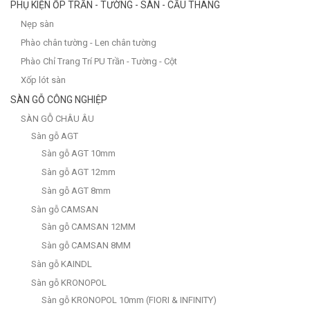
PHỤ KIỆN ỐP TRẦN - TƯỜNG - SÀN - CẦU THANG
Nẹp sàn
Phào chân tường - Len chân tường
Phào Chỉ Trang Trí PU Trần - Tường - Cột
Xốp lót sàn
SÀN GỖ CÔNG NGHIỆP
SÀN GỖ CHÂU ÂU
Sàn gỗ AGT
Sàn gỗ AGT 10mm
Sàn gỗ AGT 12mm
Sàn gỗ AGT 8mm
Sàn gỗ CAMSAN
Sàn gỗ CAMSAN 12MM
Sàn gỗ CAMSAN 8MM
Sàn gỗ KAINDL
Sàn gỗ KRONOPOL
Sàn gỗ KRONOPOL 10mm (FIORI & INFINITY)