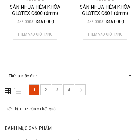
SÀN NHỰA HÈM KHÓA
SÀN NHỰA HÈM KHÓA
GLOTEX C600 (6mm)
GLOTEX C601 (6mm)
Giá
Giá
Giá
Giá
345.000
₫
345.000
₫
456.000
₫
456.000
₫
gốc
hiện
gốc
hiện
THÊM VÀO GIỎ HÀNG
THÊM VÀO GIỎ HÀNG
là:
tại
là:
tại
456.000₫.
là:
456.000₫.
là:
345.000₫.
345.000
Thứ tự mặc định
1
2
3
4
Hiển thị 1–16 của 61 kết quả
DANH MỤC SẢN PHẨM