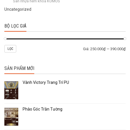
Sàn nhựa hèm khoá KOMOS
Uncategorized
BỘ LỌC GIÁ
LỌC
Giá:
250.000₫
—
390.000₫
SẢN PHẨM MỚI
Vành Victory Trang Trí PU
Phào Góc Trần Tường