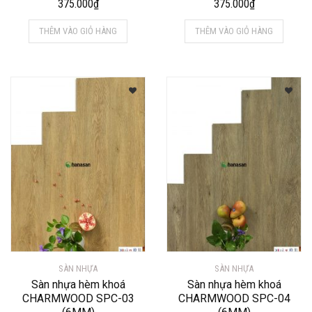
375.000
₫
375.000
₫
THÊM VÀO GIỎ HÀNG
THÊM VÀO GIỎ HÀNG
SÀN NHỰA
SÀN NHỰA
Sàn nhựa hèm khoá
Sàn nhựa hèm khoá
CHARMWOOD SPC-03
CHARMWOOD SPC-04