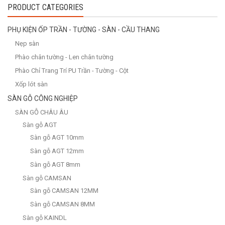
PRODUCT CATEGORIES
PHỤ KIỆN ỐP TRẦN - TƯỜNG - SÀN - CẦU THANG
Nẹp sàn
Phào chân tường - Len chân tường
Phào Chỉ Trang Trí PU Trần - Tường - Cột
Xốp lót sàn
SÀN GỖ CÔNG NGHIỆP
SÀN GỖ CHÂU ÂU
Sàn gỗ AGT
Sàn gỗ AGT 10mm
Sàn gỗ AGT 12mm
Sàn gỗ AGT 8mm
Sàn gỗ CAMSAN
Sàn gỗ CAMSAN 12MM
Sàn gỗ CAMSAN 8MM
Sàn gỗ KAINDL