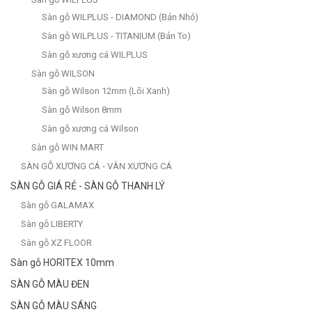
Sàn gỗ WILPLUS - DIAMOND (Bản Nhỏ)
Sàn gỗ WILPLUS - TITANIUM (Bản To)
Sàn gỗ xương cá WILPLUS
Sàn gỗ WILSON
Sàn gỗ Wilson 12mm (Lõi Xanh)
Sàn gỗ Wilson 8mm
Sàn gỗ xương cá Wilson
Sàn gỗ WIN MART
SÀN GỖ XƯƠNG CÁ - VÂN XƯƠNG CÁ
SÀN GỖ GIÁ RẺ - SÀN GỖ THANH LÝ
Sàn gỗ GALAMAX
Sàn gỗ LIBERTY
Sàn gỗ XZ FLOOR
Sàn gỗ HORITEX 10mm
SÀN GỖ MÀU ĐEN
SÀN GỖ MÀU SÁNG