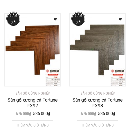
575.000₫.
là:
575.000₫.
là:
535.000₫.
535.000
GIẢM
GIẢM
GIÁ!
GIÁ!
SÀN GỖ CÔNG NGHIỆP
SÀN GỖ CÔNG NGHIỆP
Sàn gỗ xương cá Fortune
Sàn gỗ xương cá Fortune
FX97
FX98
Giá
Giá
Giá
Giá
535.000
₫
535.000
₫
575.000
₫
575.000
₫
gốc
hiện
gốc
hiện
THÊM VÀO GIỎ HÀNG
THÊM VÀO GIỎ HÀNG
là:
tại
là:
tại