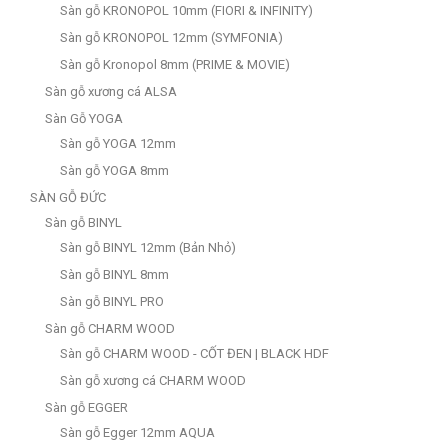
Sàn gỗ KRONOPOL 10mm (FIORI & INFINITY)
Sàn gỗ KRONOPOL 12mm (SYMFONIA)
Sàn gỗ Kronopol 8mm (PRIME & MOVIE)
Sàn gỗ xương cá ALSA
Sàn Gỗ YOGA
Sàn gỗ YOGA 12mm
Sàn gỗ YOGA 8mm
SÀN GỖ ĐỨC
Sàn gỗ BINYL
Sàn gỗ BINYL 12mm (Bản Nhỏ)
Sàn gỗ BINYL 8mm
Sàn gỗ BINYL PRO
Sàn gỗ CHARM WOOD
Sàn gỗ CHARM WOOD - CỐT ĐEN | BLACK HDF
Sàn gỗ xương cá CHARM WOOD
Sàn gỗ EGGER
Sàn gỗ Egger 12mm AQUA