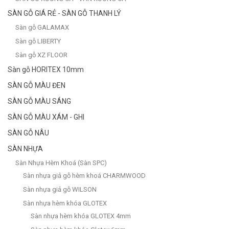
SÀN GỖ GIÁ RẺ - SÀN GỖ THANH LÝ
Sàn gỗ GALAMAX
Sàn gỗ LIBERTY
Sàn gỗ XZ FLOOR
Sàn gỗ HORITEX 10mm
SÀN GỖ MÀU ĐEN
SÀN GỖ MÀU SÁNG
SÀN GỖ MÀU XÁM - GHI
SÀN GỖ NÂU
SÀN NHỰA
Sàn Nhựa Hèm Khoá (Sàn SPC)
Sàn nhựa giả gỗ hèm khoá CHARMWOOD
Sàn nhựa giả gỗ WILSON
Sàn nhựa hèm khóa GLOTEX
Sàn nhựa hèm khóa GLOTEX 4mm