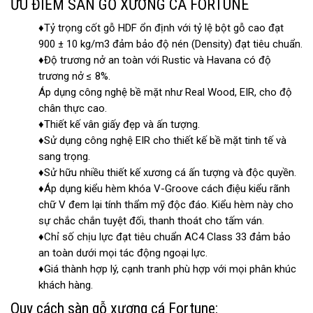
ƯU ĐIỂM SÀN GỖ XƯƠNG CÁ FORTUNE
♦Tỷ trọng cốt gỗ HDF ổn định với tỷ lệ bột gỗ cao đạt
900 ± 10 kg/m3 đảm bảo độ nén (Density) đạt tiêu chuẩn.
♦Độ trương nở an toàn với Rustic và Havana có độ
trương nở ≤ 8%.
Áp dụng công nghệ bề mặt như Real Wood, EIR, cho độ
chân thực cao.
♦Thiết kế vân giấy đẹp và ấn tượng.
♦Sử dụng công nghệ EIR cho thiết kế bề mặt tinh tế và
sang trọng.
♦Sử hữu nhiều thiết kế xương cá ấn tượng và độc quyền.
♦Áp dụng kiểu hèm khóa V-Groove cách điệu kiểu rãnh
chữ V đem lại tính thẩm mỹ độc đáo. Kiểu hèm này cho
sự chắc chắn tuyệt đối, thanh thoát cho tấm ván.
♦Chỉ số chịu lực đạt tiêu chuẩn AC4 Class 33 đảm bảo
an toàn dưới mọi tác động ngoại lực.
♦Giá thành hợp lý, cạnh tranh phù hợp với mọi phân khúc
khách hàng.
Quy cách sàn gỗ xương cá Fortune: