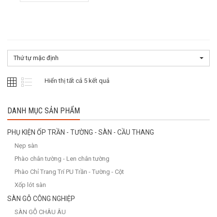
575.000₫.
là:
535.000₫.
Thứ tự mặc định
Hiển thị tất cả 5 kết quả
DANH MỤC SẢN PHẨM
PHỤ KIỆN ỐP TRẦN - TƯỜNG - SÀN - CẦU THANG
Nẹp sàn
Phào chân tường - Len chân tường
Phào Chỉ Trang Trí PU Trần - Tường - Cột
Xốp lót sàn
SÀN GỖ CÔNG NGHIỆP
SÀN GỖ CHÂU ÂU