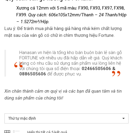
Xương cá 12mm với 5 mã màu: FX90, FX93, FX97, FX98,
FX99.
Quy cách: 606x105x12mm/Thanh – 24 Thanh/Hộp
– 1.5272m²/Hộp.
Lưu ý: Để tránh mua phải hàng giả hàng nhái kém chất lượng
mặt sau của ván gỗ có chữ in chìm thương hiệu Fortune.
Hanasan.vn hiện là tổng kho bán buôn bán lẻ sàn gỗ
FORTUNE với nhiều ưu đãi hấp dẫn về giá. Quý khách
hàng có nhu cầu sử dụng sản phẩm vui lòng liên hệ
với chúng tôi qua số điện thoại:
02466505606 &
0886505606
để được phục vụ.
Xin chân thành cảm ơn quý vị và các bạn đã quan tâm và tin
dùng sản phẩm của chúng tôi!
Thứ tự mặc định
Hiển thị tất cả 5 kết quả