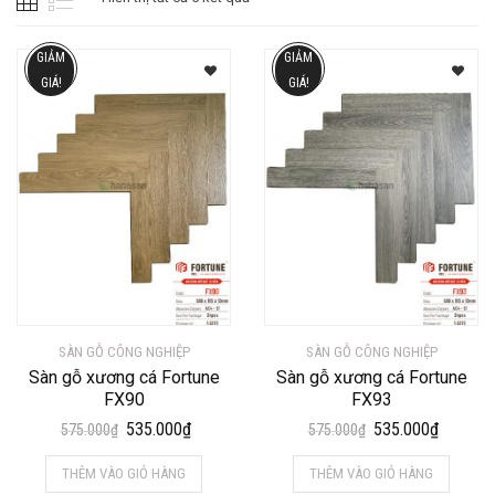
GIẢM
GIẢM
GIÁ!
GIÁ!
SÀN GỖ CÔNG NGHIỆP
SÀN GỖ CÔNG NGHIỆP
Sàn gỗ xương cá Fortune
Sàn gỗ xương cá Fortune
FX90
FX93
Giá
Giá
Giá
Giá
535.000
₫
535.000
₫
575.000
₫
575.000
₫
gốc
hiện
gốc
hiện
THÊM VÀO GIỎ HÀNG
THÊM VÀO GIỎ HÀNG
là:
tại
là:
tại