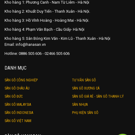
Kho hàng 1: Phương Canh - Nam Từ Liêm - Hà Nội
Kho hàng 2: Khuất Duy Tiến - Thanh Xuân - Hà Nội.
Kho hàng 3: Hồ Vĩnh Hoàng - Hoàng Mai - Hà Nội.
Kho hàng 4: Phạm Văn Bạch - Cầu Giấy- Hà Nội
Kho hàng 5: Sân Bóng Kim Văn - Kim Lũ - Thanh Xuân - Hà Nội
Email: info@hanasan.vn
Hotline: 0886 505 606 - 02466 505 606
DANH MỤC
SÀN GỖ CÔNG NGHIỆP
TƯ VẤN SÀN GỖ
SÀN GỖ CHÂU ÂU
SÀN GỖ XƯƠNG CÁ
SÀN GỖ ĐỨC
SÀN GỖ GIÁ RẺ - SÀN GỖ THANH LÝ
SÀN GỖ MALAYSIA
SÀN NHỰA
SÀN GỖ INDONESIA
PHỤ KIỆN SÀN GỖ
SÀN GỖ VIỆT NAM