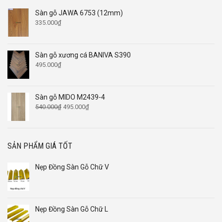
Sàn gỗ JAWA 6753 (12mm)
335.000
₫
Sàn gỗ xương cá BANIVA S390
495.000
₫
Sàn gỗ MIDO M2439-4
Giá
Giá
540.000
₫
495.000
₫
gốc
hiện
là:
tại
540.000₫.
là:
495.000₫.
SẢN PHẨM GIÁ TỐT
Nẹp Đồng Sàn Gỗ Chữ V
Nẹp Đồng Sàn Gỗ Chữ L