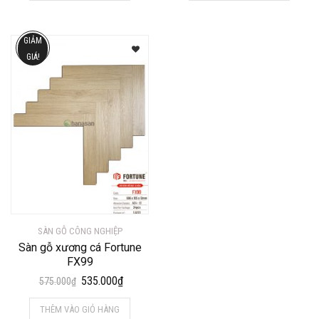
575.000₫.
là:
575.000₫.
là:
535.000₫.
535.000
GIẢM
GIÁ!
SÀN GỖ CÔNG NGHIỆP
Sàn gỗ xương cá Fortune
FX99
Giá
Giá
535.000
₫
575.000
₫
gốc
hiện
THÊM VÀO GIỎ HÀNG
là:
tại