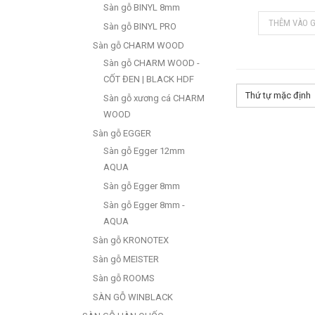
Sàn gỗ BINYL 8mm
THÊM VÀO G
Sàn gỗ BINYL PRO
Sàn gỗ CHARM WOOD
Sàn gỗ CHARM WOOD -
CỐT ĐEN | BLACK HDF
Thứ tự mặc định
Sàn gỗ xương cá CHARM
WOOD
Sàn gỗ EGGER
Sàn gỗ Egger 12mm
AQUA
Sàn gỗ Egger 8mm
Sàn gỗ Egger 8mm -
AQUA
Sàn gỗ KRONOTEX
Sàn gỗ MEISTER
Sàn gỗ ROOMS
SÀN GỖ WINBLACK