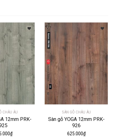
Ỗ CHÂU ÂU
SÀN GỖ CHÂU ÂU
GA 12mm PRK-
Sàn gỗ YOGA 12mm PRK-
925
926
5.000
₫
625.000
₫