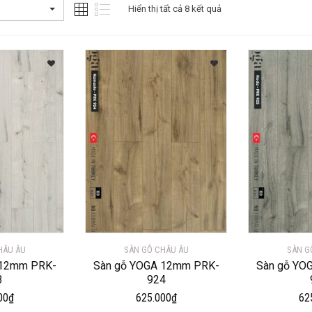
Hiển thị tất cả 8 kết quả
HÂU ÂU
SÀN GỖ CHÂU ÂU
SÀN G
 12mm PRK-
Sàn gỗ YOGA 12mm PRK-
Sàn gỗ YO
3
924
00
₫
625.000
₫
62