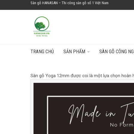
Sàn gỗ HANASAN – Thi công sàn gỗ số 1 Việt Nam
TRANG CHỦ
SẢN PHẨM
SÀN GỖ CÔNG NG
SÀN GỖ YOGA 12MM
Sàn gỗ Yoga 12mm được coi là một lựa chọn hoàn hảo 