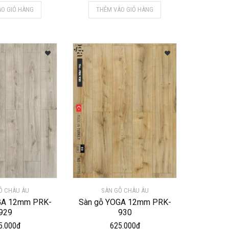
ÀO GIỎ HÀNG
THÊM VÀO GIỎ HÀNG
Ỗ CHÂU ÂU
SÀN GỖ CHÂU ÂU
GA 12mm PRK-
Sàn gỗ YOGA 12mm PRK-
929
930
5.000
₫
625.000
₫