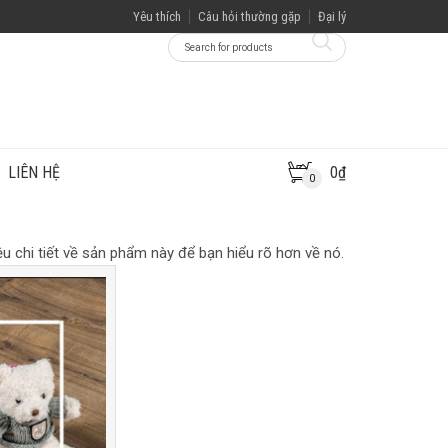
Yêu thích
Câu hỏi thường gặp
Đại lý
LIÊN HỆ
0
₫
0
u chi tiết về sản phẩm này để bạn hiểu rõ hơn về nó.