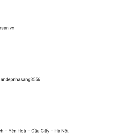
san.vn
sandepnhasang3556
h – Yên Hoà – Cầu Giấy – Hà Nội.