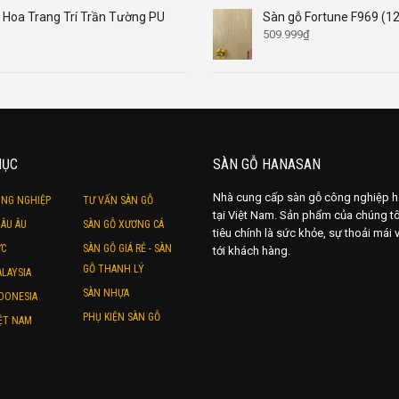
Hoa Trang Trí Trần Tường PU
Sàn gỗ Fortune F969 (
509.999
₫
MỤC
SÀN GỖ HANASAN
Nhà cung cấp sàn gỗ công nghiệp 
ÔNG NGHIỆP
TƯ VẤN SÀN GỖ
tại Việt Nam. Sản phẩm của chúng tô
ÂU ÂU
SÀN GỖ XƯƠNG CÁ
tiêu chính là sức khỏe, sự thoải mái
ỨC
SÀN GỖ GIÁ RẺ - SÀN
tới khách hàng.
GỖ THANH LÝ
LAYSIA
SÀN NHỰA
DONESIA
PHỤ KIỆN SÀN GỖ
ỆT NAM