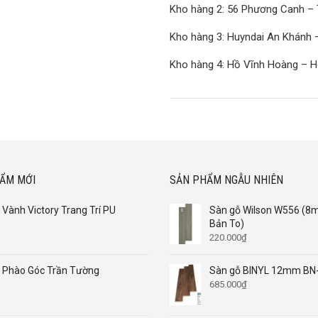
Kho hàng 2: 56 Phương Canh – 
Kho hàng 3: Huyndai An Khánh 
Kho hàng 4: Hồ Vĩnh Hoàng – H
ẨM MỚI
SẢN PHẨM NGẪU NHIÊN
Vành Victory Trang Trí PU
Sàn gỗ Wilson W556 (
Bản To)
220.000
₫
Phào Góc Trần Tường
Sàn gỗ BINYL 12mm BN
685.000
₫