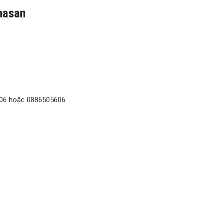
anasan
606 hoặc 0886505606