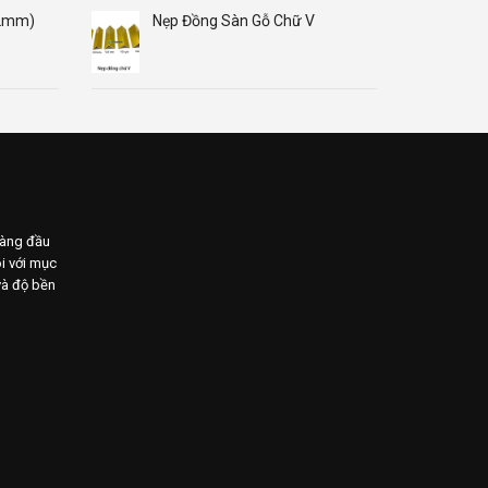
12mm)
Nẹp Đồng Sàn Gỗ Chữ V
hàng đầu
i với mục
 và độ bền