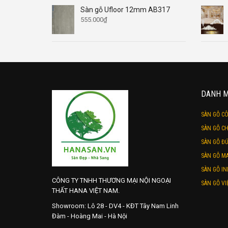
Sàn gỗ Ufloor 12mm AB317
555.000
₫
DANH 
SÀN GỖ C
SÀN GỖ CH
SÀN GỖ Đ
SÀN GỖ MA
SÀN GỖ IN
CÔNG TY TNHH THƯƠNG MẠI NỘI NGOẠI
SÀN GỖ VI
THẤT HANA VIỆT NAM.
Showroom: Lô 28 - DV4 - KĐT Tây Nam Linh
Đàm - Hoàng Mai - Hà Nội