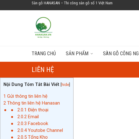
Sàn gỗ HANASAN – Thi công sàn gỗ số 1 Việt Nam
TRANG CHỦ
SẢN PHẨM
SÀN GỖ CÔNG NG
LIÊN HỆ
Nội Dung Tóm Tắt Bài Viết
[
hide
]
1
Gửi thông tin liên hệ
2
Thông tin liên hệ Hanasan
2.0.1
Điện thoại
2.0.2
Email
2.0.3
Facebook
2.0.4
Youtobe Channel
2.0.5
Tổng Kho