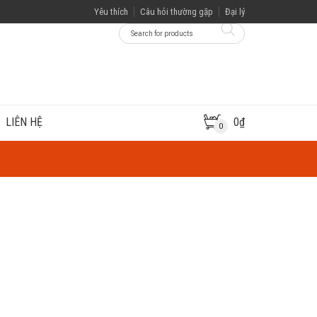
Yêu thích
Câu hỏi thường gặp
Đại lý
LIÊN HỆ
0
₫
0