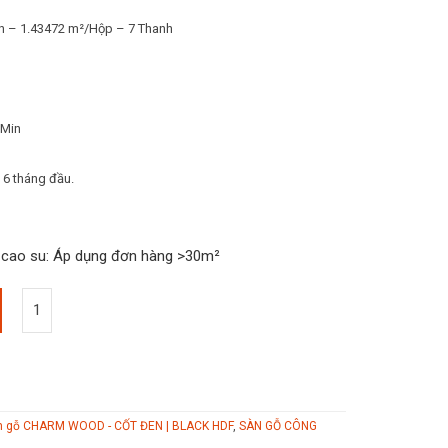
 – 1.43472 m²/Hộp – 7 Thanh
000₫.
EMin
6 tháng đầu.
t cao su: Áp dụng đơn hàng >30m²
n gỗ CHARM WOOD - CỐT ĐEN | BLACK HDF
,
SÀN GỖ CÔNG