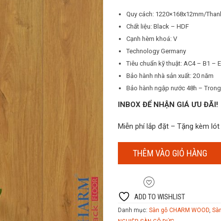
525.000₫.
là:
Quy cách: 1220×168x12mm/Thanh
440.
Chất liệu: Black – HDF
Cạnh hèm khoá: V
Technology Germany
Tiêu chuẩn kỹ thuật: AC4 – B1 – 
Bảo hành nhà sản xuất: 20 năm
Bảo hành ngập nước 48h – Trong 
INBOX ĐỂ NHẬN GIÁ ƯU ĐÃI!
Miễn phí lắp đặt – Tặng kèm ló
THÊM VÀO GIỎ HÀNG
ADD TO WISHLIST
Danh mục:
Sàn gỗ CHARM WOOD
,
Sà