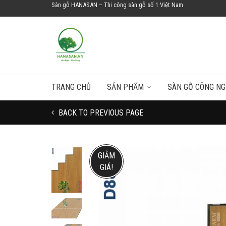
Sàn gỗ HANASAN – Thi công sàn gỗ số 1 Việt Nam
TRANG CHỦ
SẢN PHẨM
SÀN GỖ CÔNG NG
BACK TO PREVIOUS PAGE
GIẢM
GIÁ!