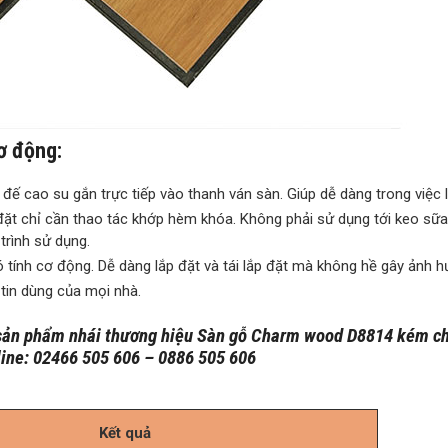
cơ động:
đế cao su gắn trực tiếp vào thanh ván sàn. Giúp dễ dàng trong việc l
 đặt chỉ cần thao tác khớp hèm khóa. Không phải sử dụng tới keo sữ
trình sử dụng.
có tính cơ động. Dễ dàng lắp đặt và tái lắp đặt mà không hề gây ảnh 
in dùng của mọi nhà.
u sản phẩm nhái thương hiệu Sàn gỗ Charm wood D8814 kém ch
tline: 02466 505 606 – 0886 505 606
Kết quả