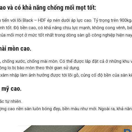
o và có khả năng chống mối mọt tốt:
tiến với lõi Black – HDF ép nén dưới áp lực cao. Tỷ trọng trên 900k
 tốt. Độ bền cao, có khả năng chịu lực mạnh, không cong vênh, biến
 của mối mọt ở mức tốt nhất trong dòng sàn gỗ công nghiệp hiện nay
mài mòn cao.
, chống xước, chống mài mòn. Có thể được lắp đặt cả ở những khu
ng lo bị bào mòn theo thời gian sử dụng.
xâm nhập làm ảnh hưởng được tới lõi gỗ, củng cố độ bền của sàn kể c
 mỹ cao.
ắc tự nhiên.
ợng cao nền sàn luôn bóng đẹp, bền màu như mới. Ngoài ra, khả nă