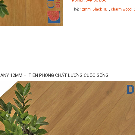
NGHIỆP
,
SÀN GỖ ĐỨC
Thẻ:
12mm
,
Black HDF
,
charm wood
,
MANY 12MM – TIÊN PHONG CHẤT LƯỢNG CUỘC SỐNG