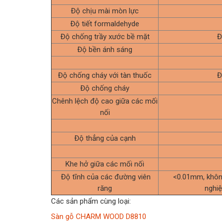
Độ chịu mài mòn lực
Độ tiết formaldehyde
Độ chống trầy xước bề mặt
Đ
Độ bền ánh sáng
Độ chống cháy với tàn thuốc
Đ
Độ chống cháy
Chênh lệch độ cao giữa các mối
nối
Độ thẳng của cạnh
Khe hở giữa các mối nối
Độ tĩnh của các đường viên
<0.01mm, không
răng
nghiệ
Các sản phẩm cùng loại:
Sàn gỗ CHARM WOOD D8810