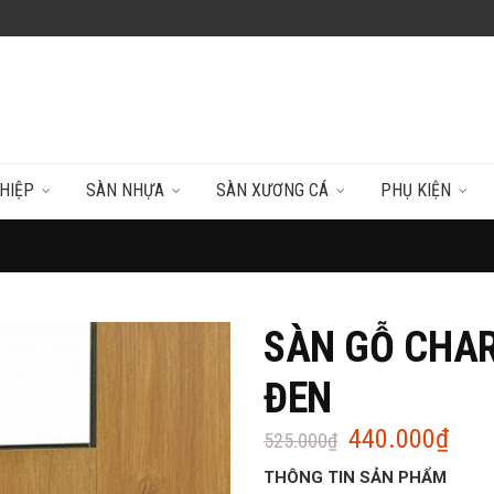
HIỆP
SÀN NHỰA
SÀN XƯƠNG CÁ
PHỤ KIỆN
SÀN GỖ CHAR
ĐEN
440.000
₫
Giá
Giá
525.000
₫
gốc
hiện
THÔNG TIN SẢN PHẨM
là:
tại