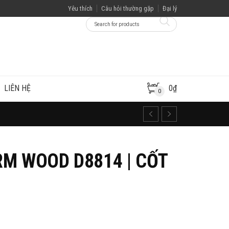
Yêu thích
Câu hỏi thường gặp
Đại lý
LIÊN HỆ
0
₫
0
M WOOD D8814 | CỐT