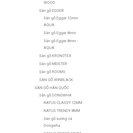
WOOD
Sàn gỗ EGGER
Sàn gỗ Egger 12mm
AQUA
Sàn gỗ Egger 8mm
Sàn gỗ Egger 8mm -
AQUA
Sàn gỗ KRONOTEX
Sàn gỗ MEISTER
Sàn gỗ ROOMS
SÀN GỖ WINBLACK
SÀN GỖ HÀN QUỐC
Sàn gỗ DONGWHA
NATUS CLASSY 12MM
NATUS TRENDY 8MM
Sàn gỗ xương cá
Dongwha