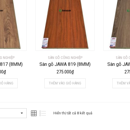
G NGHIỆP
SÀN GỖ CÔNG NGHIỆP
SÀN GỖ 
 817 (8MM)
Sàn gỗ JAWA 819 (8MM)
Sàn gỗ JA
00
₫
275.000
₫
27
IỎ HÀNG
THÊM VÀO GIỎ HÀNG
THÊM V
Hiển thị tất cả 8 kết quả