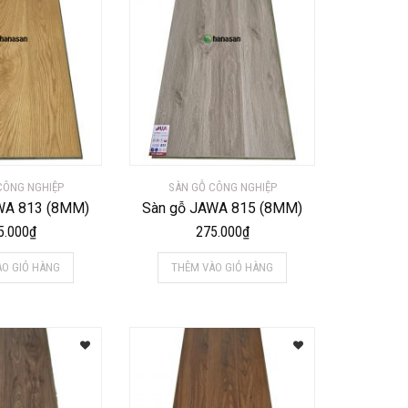
CÔNG NGHIỆP
SÀN GỖ CÔNG NGHIỆP
WA 813 (8MM)
Sàn gỗ JAWA 815 (8MM)
5.000
₫
275.000
₫
ÀO GIỎ HÀNG
THÊM VÀO GIỎ HÀNG