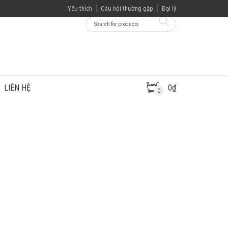
Yêu thích
Câu hỏi thường gặp
Đại lý
LIÊN HỆ
0
₫
0