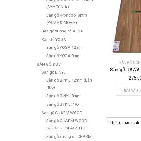
(SYMFONIA)
Sàn gỗ Kronopol 8mm
(PRIME & MOVIE)
Sàn gỗ xương cá ALSA
Sàn Gỗ YOGA
Sàn gỗ YOGA 12mm
Sàn gỗ YOGA 8mm
SÀN GỖ CÔN
SÀN GỖ ĐỨC
Sàn gỗ JAWA
Sàn gỗ BINYL
275.0
Sàn gỗ BINYL 12mm (Bản
Nhỏ)
THÊM VÀO G
Sàn gỗ BINYL 8mm
Sàn gỗ BINYL PRO
Sàn gỗ CHARM WOOD
Sàn gỗ CHARM WOOD -
Thứ tự mặc định
CỐT ĐEN | BLACK HDF
Sàn gỗ xương cá CHARM