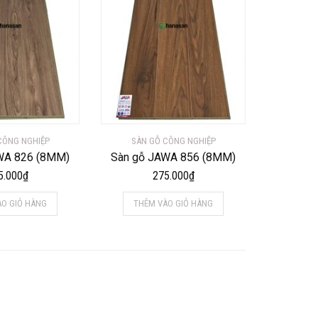
CÔNG NGHIỆP
SÀN GỖ CÔNG NGHIỆP
WA 826 (8MM)
Sàn gỗ JAWA 856 (8MM)
5.000
₫
275.000
₫
ÀO GIỎ HÀNG
THÊM VÀO GIỎ HÀNG