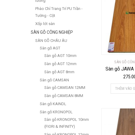
tường
Phào Chỉ Trang Trí PU Trần -
Tường - Cột
Xốp lót sàn
SÀN GỖ CÔNG NGHIỆP
SÀN GỖ CHÂU ÂU
Sàn gỗ AGT
Sàn gỗ AGT 10mm
SÀN GỖ CÔN
Sàn gỗ AGT 12mm
Sàn gỗ JAWA
Sàn gỗ AGT 8mm
275.0
Sàn gỗ CAMSAN
Sàn gỗ CAMSAN 12MM
THÊM VÀO G
Sàn gỗ CAMSAN 8MM
Sàn gỗ KAINDL
Sàn gỗ KRONOPOL
Sàn gỗ KRONOPOL 10mm
(FIORI & INFINITY)
Sàn gỗ KRONOPOL 12mm