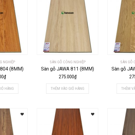
G NGHIỆP
SÀN GỖ CÔNG NGHIỆP
SÀN GỖ 
 804 (8MM)
Sàn gỗ JAWA 811 (8MM)
Sàn gỗ JA
00
₫
275.000
₫
27
IỎ HÀNG
THÊM VÀO GIỎ HÀNG
THÊM V