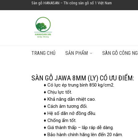
Sàn gỗ HANASAN – Thi công sàn gỗ số 1 Việt Nam
TRANG CHỦ
SẢN PHẨM
SÀN GỖ CÔNG NG
SÀN GỖ JAWA 8MM
SÀN GỖ JAWA 8MM (LY) CÓ ƯU ĐIỂM:
♦ Có lực ép trung bình 850 kg/cm2.
♦ Chịu lực tốt.
♦ Khả năng dẫn nhiệt cao.
♦ Cách âm tương đối.
♦ Hệ số dãn nở đồng đều.
♦ Chống ẩm tốt.
♦ Giá thành thấp – lắp ráp dễ dàng.
♦ Bảo hành chính hãng lên đến 20 năm.