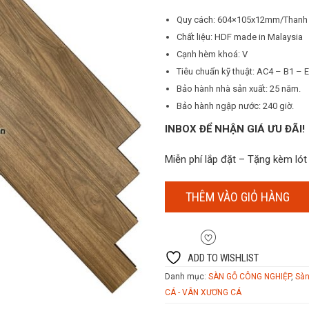
650.000₫.
là:
Quy cách: 604×105x12mm/Thanh
1₫.
Chất liệu: HDF made in Malaysia
Cạnh hèm khoá: V
Tiêu chuẩn kỹ thuật: AC4 – B1 – 
Bảo hành nhà sản xuất: 25 năm.
Bảo hành ngập nước: 240 giờ.
INBOX ĐỂ NHẬN GIÁ ƯU ĐÃI!
Miễn phí lắp đặt – Tặng kèm ló
THÊM VÀO GIỎ HÀNG
ADD TO WISHLIST
Danh mục:
SÀN GỖ CÔNG NGHIỆP
,
Sà
CÁ - VÂN XƯƠNG CÁ