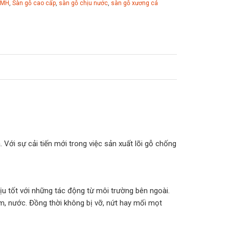
MH
,
Sàn gỗ cao cấp
,
sàn gỗ chịu nước
,
sàn gỗ xương cá
ới sự cải tiến mới trong việc sản xuất lõi gỗ chống
u tốt với những tác động từ môi trường bên ngoài.
ẩm, nước. Đồng thời không bị vỡ, nứt hay mối mọt