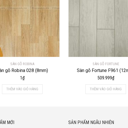
SÀN GỖ ROBINA
SÀN GỖ FORTUNE
àn gỗ Robina 028 (8mm)
Sàn gỗ Fortune F961 (1
1
₫
509.999
₫
THÊM VÀO GIỎ HÀNG
THÊM VÀO GIỎ HÀNG
ẨM MỚI
SẢN PHẨM NGẪU NHIÊN