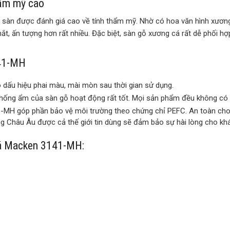
ẩm mỹ cao
át sàn được đánh giá cao về tính thẩm mỹ. Nhờ có hoa văn hình xư
t, ấn tượng hơn rất nhiều. Đặc biệt, sàn gỗ xương cá rất dễ phối hợp
141-MH
dấu hiệu phai màu, mài mòn sau thời gian sử dụng.
hống ẩm của sàn gỗ hoạt động rất tốt. Mọi sản phẩm đều không có 
H góp phần bảo vệ môi trường theo chứng chỉ PEFC. An toàn cho ng
ng Châu Âu được cả thế giới tin dùng sẽ đảm bảo sự hài lòng cho k
cá Macken 3141-MH: