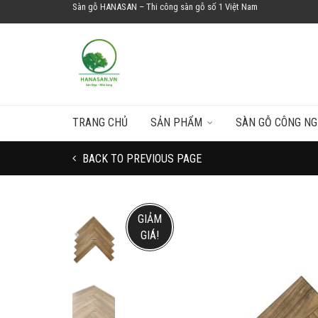
Sàn gỗ HANASAN – Thi công sàn gỗ số 1 Việt Nam
TRANG CHỦ
SẢN PHẨM
SÀN GỖ CÔNG NG
BACK TO PREVIOUS PAGE
GIẢM
GIÁ!