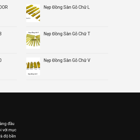
LOOR
Nẹp Đồng Sàn Gỗ Chữ L
3
Nẹp Đồng Sàn Gỗ Chữ T
0
Nẹp Đồng Sàn Gỗ Chữ V
₫.
hàng đầu
i với mục
 và độ bền