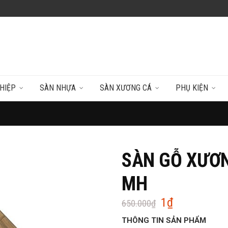
HIỆP
SÀN NHỰA
SÀN XƯƠNG CÁ
PHỤ KIỆN
SÀN GỖ XƯƠN
MH
1
₫
Giá
Giá
650.000
₫
gốc
hiện
THÔNG TIN SẢN PHẨM
là:
tại