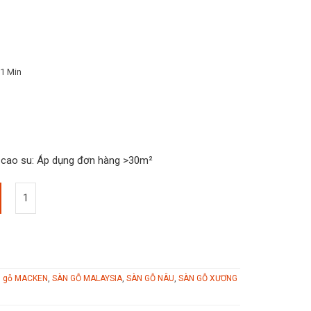
E1 Min
t cao su: Áp dụng đơn hàng >30m²
n gỗ MACKEN
,
SÀN GỖ MALAYSIA
,
SÀN GỖ NÂU
,
SÀN GỖ XƯƠNG