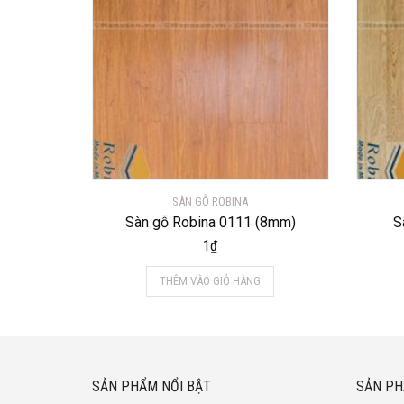
SÀN GỖ ROBINA
Sàn gỗ Robina 0111 (8mm)
S
1
₫
THÊM VÀO GIỎ HÀNG
SẢN PHẨM NỔI BẬT
SẢN PH