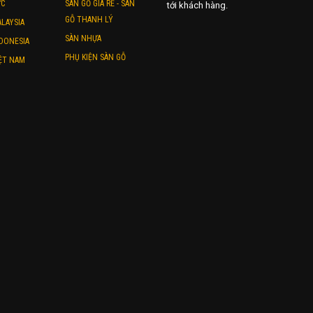
ỨC
SÀN GỖ GIÁ RẺ - SÀN
tới khách hàng.
GỖ THANH LÝ
LAYSIA
SÀN NHỰA
DONESIA
PHỤ KIỆN SÀN GỖ
ỆT NAM