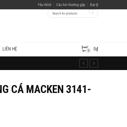
Yêu thích
Câu hỏi thường gặp
Đại lý
LIÊN HỆ
0
₫
0
G CÁ MACKEN 3141-