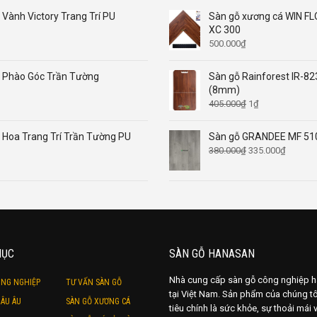
Vành Victory Trang Trí PU
Sàn gỗ xương cá WIN F
XC 300
500.000
₫
Phào Góc Trần Tường
Sàn gỗ Rainforest IR-82
(8mm)
Giá
Giá
405.000
₫
1
₫
gốc
hiện
là:
tại
Hoa Trang Trí Trần Tường PU
Sàn gỗ GRANDEE MF 51
405.000₫.
là:
Giá
Giá
380.000
₫
335.000
₫
1₫.
gốc
hiện
là:
tại
380.000₫.
là:
335.000
MỤC
SÀN GỖ HANASAN
Nhà cung cấp sàn gỗ công nghiệp 
ÔNG NGHIỆP
TƯ VẤN SÀN GỖ
tại Việt Nam. Sản phẩm của chúng tô
ÂU ÂU
SÀN GỖ XƯƠNG CÁ
tiêu chính là sức khỏe, sự thoải mái