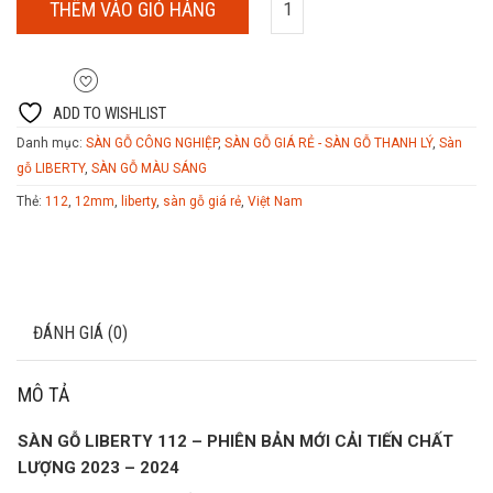
THÊM VÀO GIỎ HÀNG
ADD TO WISHLIST
Danh mục:
SÀN GỖ CÔNG NGHIỆP
,
SÀN GỖ GIÁ RẺ - SÀN GỖ THANH LÝ
,
Sàn
gỗ LIBERTY
,
SÀN GỖ MÀU SÁNG
Thẻ:
112
,
12mm
,
liberty
,
sàn gỗ giá rẻ
,
Việt Nam
MÔ TẢ
ĐÁNH GIÁ (0)
MÔ TẢ
SÀN GỖ LIBERTY 112 – PHIÊN BẢN MỚI CẢI TIẾN CHẤT
LƯỢNG 2023 – 2024