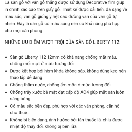
Là sàn gỗ với vân gỗ thẳng được sử dụng Decorative film giúp
in chính xác cao trên giấy gỗ. Thiết kế được cải tiến, đa dạng về
màu sắc, vân gỗ giống y hệt các đường vân của ván gỗ tự
nhiên. Đây là sàn gỗ có màu sáng nên có khả năng phù hợp
cho mọi căn phòng.
NHỮNG ƯU ĐIỂM VƯỢT TRỘI CỦA SÀN GỖ LIBERTY 112:
Sàn gỗ Liberty 112 12mm có khả năng chống mất màu,
chống mối mọt ở mức tương đối.
Được kết hợp bởi hèm khóa không sáp, không dùng keo nên
tháo lắp dễ dàng.
Chống thấm nước, chống ẩm mốc ở mức tương đối.
Chống trầy xước bề mặt đạt cấp độ AC4 giúp mặt sàn luôn
sáng bóng.
Có màu sắc bền đẹp, phù hợp với các văn phòng, căn hộ
cho thuê…
Không bị biến dạng, ảnh hưởng bởi tàn thuốc lá, chịu được
nhiệt độ thay đổi, không bị bén lửa.