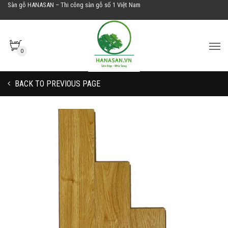
Sàn gỗ HANASAN – Thi công sàn gỗ số 1 Việt Nam
0
BACK TO PREVIOUS PAGE