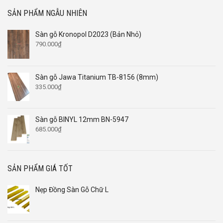
SẢN PHẨM NGẪU NHIÊN
Sàn gỗ Kronopol D2023 (Bản Nhỏ)
790.000
₫
Sàn gỗ Jawa Titanium TB-8156 (8mm)
335.000
₫
Sàn gỗ BINYL 12mm BN-5947
685.000
₫
SẢN PHẨM GIÁ TỐT
Nẹp Đồng Sàn Gỗ Chữ L