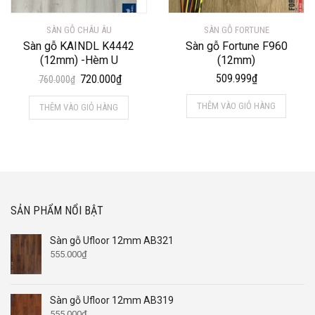
SÀN GỖ CHÂU ÂU
SÀN GỖ FORTUNE
Sàn gỗ KAINDL K4442
Sàn gỗ Fortune F960
(12mm) -Hèm U
(12mm)
Giá
Giá
509.999
₫
720.000
₫
760.000
₫
gốc
hiện
THÊM VÀO GIỎ HÀNG
THÊM VÀO GIỎ HÀNG
là:
tại
760.000₫.
là:
720.000₫.
SẢN PHẨM NỔI BẬT
Sàn gỗ Ufloor 12mm AB321
555.000
₫
Sàn gỗ Ufloor 12mm AB319
555.000
₫