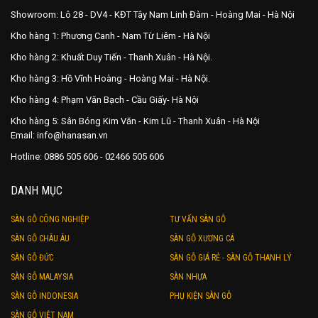
Showroom: Lô 28 - DV4 - KĐT Tây Nam Linh Đàm - Hoàng Mai - Hà Nội
Kho hàng 1: Phương Canh - Nam Từ Liêm - Hà Nội
Kho hàng 2: Khuất Duy Tiến - Thanh Xuân - Hà Nội.
Kho hàng 3: Hồ Vĩnh Hoàng - Hoàng Mai - Hà Nội.
Kho hàng 4: Phạm Văn Bạch - Cầu Giấy- Hà Nội
Kho hàng 5: Sân Bóng Kim Văn - Kim Lũ - Thanh Xuân - Hà Nội
Email: info@hanasan.vn
Hotline: 0886 505 606 - 02466 505 606
DANH MỤC
SÀN GỖ CÔNG NGHIỆP
TƯ VẤN SÀN GỖ
SÀN GỖ CHÂU ÂU
SÀN GỖ XƯƠNG CÁ
SÀN GỖ ĐỨC
SÀN GỖ GIÁ RẺ - SÀN GỖ THANH LÝ
SÀN GỖ MALAYSIA
SÀN NHỰA
SÀN GỖ INDONESIA
PHỤ KIỆN SÀN GỖ
SÀN GỖ VIỆT NAM