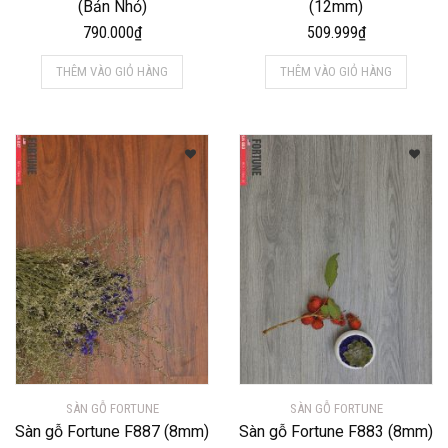
(Bản Nhỏ)
(12mm)
790.000
₫
509.999
₫
THÊM VÀO GIỎ HÀNG
THÊM VÀO GIỎ HÀNG
SÀN GỖ FORTUNE
SÀN GỖ FORTUNE
Sàn gỗ Fortune F887 (8mm)
Sàn gỗ Fortune F883 (8mm)