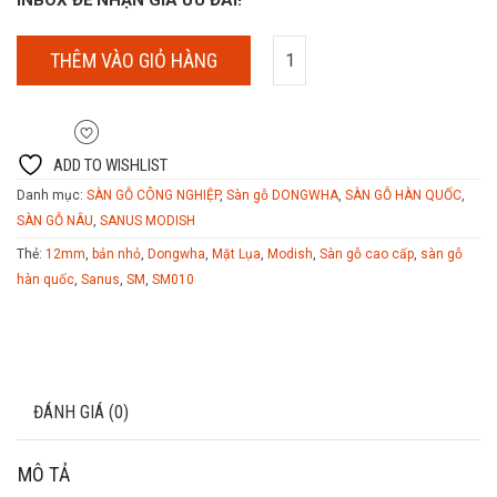
INBOX ĐỂ NHẬN GIÁ ƯU ĐÃI!
THÊM VÀO GIỎ HÀNG
ADD TO WISHLIST
Danh mục:
SÀN GỖ CÔNG NGHIỆP
,
Sàn gỗ DONGWHA
,
SÀN GỖ HÀN QUỐC
,
SÀN GỖ NÂU
,
SANUS MODISH
Thẻ:
12mm
,
bản nhỏ
,
Dongwha
,
Mặt Lụa
,
Modish
,
Sàn gỗ cao cấp
,
sàn gỗ
hàn quốc
,
Sanus
,
SM
,
SM010
MÔ TẢ
ĐÁNH GIÁ (0)
MÔ TẢ