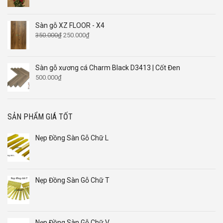
Sàn gỗ XZ FLOOR - X4
Giá
Giá
350.000
₫
250.000
₫
gốc
hiện
là:
tại
350.000₫.
là:
Sàn gỗ xương cá Charm Black D3413 | Cốt Đen
250.000₫.
500.000
₫
SẢN PHẨM GIÁ TỐT
Nẹp Đồng Sàn Gỗ Chữ L
Nẹp Đồng Sàn Gỗ Chữ T
Nẹp Đồng Sàn Gỗ Chữ V