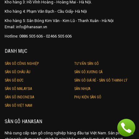
Kho hàng 3: Hồ Vĩnh Hoàng - Hoàng Mai - Hà Nội.
Kho hàng 4: Phạm Văn Bạch - Cầu Giấy- Hà Nội
Kho hàng 5: Sân Bóng Kim Văn - Kim Lũ - Thanh Xuân - Hà Nội
Email: info@hanasan.vn
Hotline: 0886 505 606 - 02466 505 606
DANH MỤC
SÀN GỖ CÔNG NGHIỆP
TƯ VẤN SÀN GỖ
SÀN GỖ CHÂU ÂU
SÀN GỖ XƯƠNG CÁ
SÀN GỖ ĐỨC
SÀN GỖ GIÁ RẺ - SÀN GỖ THANH LÝ
SÀN GỖ MALAYSIA
SÀN NHỰA
SÀN GỖ INDONESIA
PHỤ KIỆN SÀN GỖ
SÀN GỖ VIỆT NAM
SÀN GỖ HANASAN
Nhà cung cấp sàn gỗ công nghiệp hàng đầu tại Việt Nam. Sản phẩm của