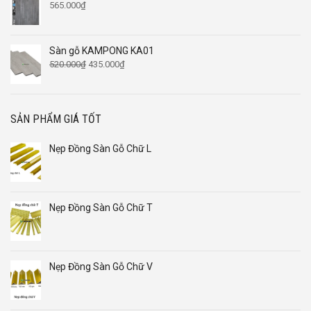
565.000
₫
Sàn gỗ KAMPONG KA01
Giá
Giá
520.000
₫
435.000
₫
gốc
hiện
là:
tại
520.000₫.
là:
435.000₫.
SẢN PHẨM GIÁ TỐT
Nẹp Đồng Sàn Gỗ Chữ L
Nẹp Đồng Sàn Gỗ Chữ T
Nẹp Đồng Sàn Gỗ Chữ V