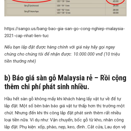
https://sango.us/bang-bao-gia-san-go-cong-nghiep-malaysia-
2021-cap-nhat-lien-tuc
Nếu bạn lắp đặt được hàng chính với giá này hãy gọi ngay
chúng cho chúng tôi để nhận được: 10.000.000 vnđ (10 triệu
tiền thưởng nhé)
b) Báo giá sàn gỗ Malaysia rẻ – Rồi cộng
thêm chi phí phát sinh nhiều.
Hầu hết sàn gỗ không mấy khi khách hàng lấy vật tư về để tự
lắp đặt. Một số bên bán báo giá vật tư thấp hơn thị trường một
chút. Nhưng đến khi thi công lắp đặt phát sinh thêm rất nhiều
loại tiền nữa. Ví dụ như: Vận chuyển, bốc gỗ từ kho, nhân công
lắp đặt. Phụ kiện: xốp, phào, nẹp, keo, đinh…Cắt cửa, Lau dọn vệ