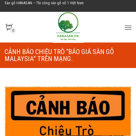
Sàn gỗ HANASAN – Thi công sàn gỗ số 1 Việt Nam
0
CẢNH BÁO CHIÊU TRÒ “BÁO GIÁ SÀN GỖ
MALAYSIA” TRÊN MẠNG.