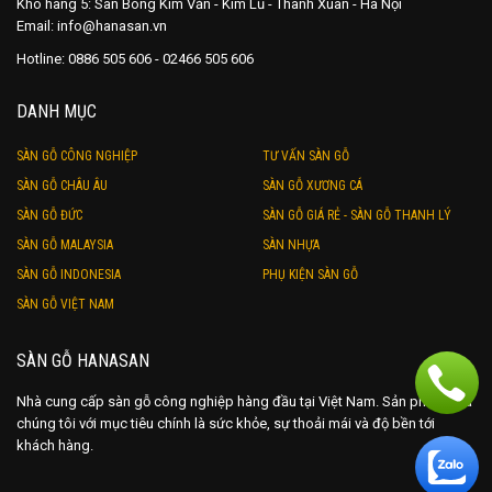
Kho hàng 5: Sân Bóng Kim Văn - Kim Lũ - Thanh Xuân - Hà Nội
Email: info@hanasan.vn
Hotline: 0886 505 606 - 02466 505 606
DANH MỤC
SÀN GỖ CÔNG NGHIỆP
TƯ VẤN SÀN GỖ
SÀN GỖ CHÂU ÂU
SÀN GỖ XƯƠNG CÁ
SÀN GỖ ĐỨC
SÀN GỖ GIÁ RẺ - SÀN GỖ THANH LÝ
SÀN GỖ MALAYSIA
SÀN NHỰA
SÀN GỖ INDONESIA
PHỤ KIỆN SÀN GỖ
SÀN GỖ VIỆT NAM
SÀN GỖ HANASAN
Nhà cung cấp sàn gỗ công nghiệp hàng đầu tại Việt Nam. Sản phẩm của
chúng tôi với mục tiêu chính là sức khỏe, sự thoải mái và độ bền tới
khách hàng.