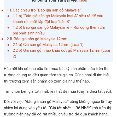
Nội Dung Tóm Tắt Bài Viết
[
hide
]
1
I. Các chiêu trò “Báo giá sàn gỗ Malaysia”
1.1
a) “Báo giá sàn gỗ Malaysia loại A” siêu rẻ để câu
khách rồi chốt lắp đặt loại “sàn B”
1.2
b) Báo giá sàn gỗ Malaysia rẻ – Rồi cộng thêm chi
phí phát sinh nhiều.
2
II. Báo giá sàn gỗ Malaysia 12mm
2.1
a) Giá sàn gỗ Malaysia 12mm (Loại 1)
2.2
b) Giá sàn gỗ nhập khẩu cốt gỗ Malaysia 12mm (Loại
2)
Hầu hết khi có nhu cầu tìm mua bất kỳ sản phẩm nào trên thị
trường chúng ta đều quan tâm tới giá cả. Cũng phải đi tìm hiểu
thị trường xem sản phẩm đó xem giá như thế nào.
Tìm chọn bên giá tốt nhất, rẻ nhất để mua (đây là điều tất yếu).
Đối với việc “Báo giá sàn gỗ Malaysia” cũng không ngoại lệ. Tuy
nhiên lợi dụng vào yếu tố:
“Giá tốt nhất – Rẻ Nhất”
mà trên thị
trường hiện nay đã có rất nhiều chiêu trò để đưa khách hàng