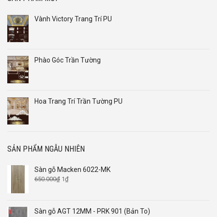
Vành Victory Trang Trí PU
Phào Góc Trần Tường
Hoa Trang Trí Trần Tường PU
SẢN PHẨM NGẪU NHIÊN
Sàn gỗ Macken 6022-MK
Giá
Giá
650.000
₫
1
₫
gốc
hiện
là:
tại
650.000₫.
là:
Sàn gỗ AGT 12MM - PRK 901 (Bản To)
1₫.