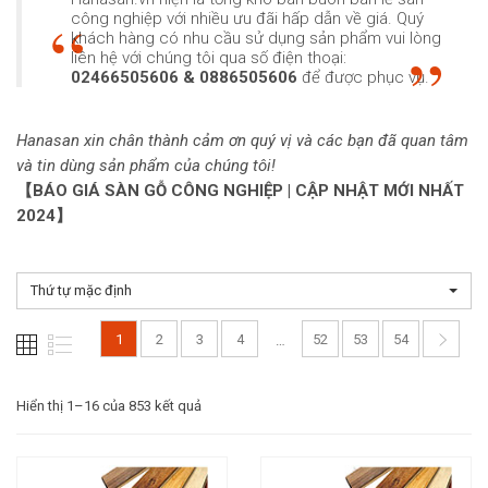
công nghiệp với nhiều ưu đãi hấp dẫn về giá. Quý
khách hàng có nhu cầu sử dụng sản phẩm vui lòng
liên hệ với chúng tôi qua số điện thoại:
02466505606 & 0886505606
để được phục vụ.
Hanasan xin chân thành cảm ơn quý vị và các bạn đã quan tâm
và tin dùng sản phẩm của chúng tôi!
【BÁO GIÁ SÀN GỖ CÔNG NGHIỆP | CẬP NHẬT MỚI NHẤT
2024】
Thứ tự mặc định
1
2
3
4
52
53
54
…
Hiển thị 1–16 của 853 kết quả