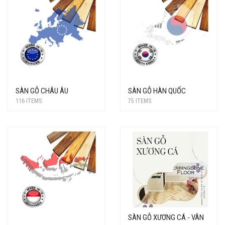
SÀN GỖ CHÂU ÂU
SÀN GỖ HÀN QUỐC
116 ITEMS
75 ITEMS
SÀN GỖ XƯƠNG CÁ - VÂN