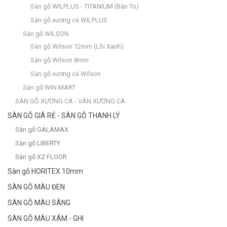
Sàn gỗ WILPLUS - TITANIUM (Bản To)
Sàn gỗ xương cá WILPLUS
Sàn gỗ WILSON
Sàn gỗ Wilson 12mm (Lõi Xanh)
Sàn gỗ Wilson 8mm
Sàn gỗ xương cá Wilson
Sàn gỗ WIN MART
SÀN GỖ XƯƠNG CÁ - VÂN XƯƠNG CÁ
SÀN GỖ GIÁ RẺ - SÀN GỖ THANH LÝ
Sàn gỗ GALAMAX
Sàn gỗ LIBERTY
Sàn gỗ XZ FLOOR
Sàn gỗ HORITEX 10mm
SÀN GỖ MÀU ĐEN
SÀN GỖ MÀU SÁNG
SÀN GỖ MÀU XÁM - GHI