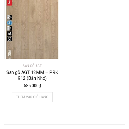
SÀN GỖ AGT
Sàn gỗ AGT 12MM – PRK
912 (Bản Nhỏ)
585.000
₫
THÊM VÀO GIỎ HÀNG