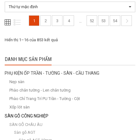
Thứ tự mặc định
1
2
3
4
52
53
54
…
Hiển thị 1–16 của 853 kết quả
DANH MỤC SẢN PHẨM
PHỤ KIỆN ỐP TRẦN - TƯỜNG - SÀN - CẦU THANG
Nẹp sàn
Phào chân tường - Len chân tường
Phào Chỉ Trang Trí PU Trần - Tường - Cột
Xốp lót sàn
SÀN GỖ CÔNG NGHIỆP
SÀN GỖ CHÂU ÂU
Sàn gỗ AGT