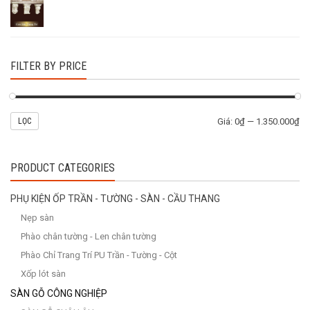
FILTER BY PRICE
LỌC
Giá:
0₫
—
1.350.000₫
PRODUCT CATEGORIES
PHỤ KIỆN ỐP TRẦN - TƯỜNG - SÀN - CẦU THANG
Nẹp sàn
Phào chân tường - Len chân tường
Phào Chỉ Trang Trí PU Trần - Tường - Cột
Xốp lót sàn
SÀN GỖ CÔNG NGHIỆP