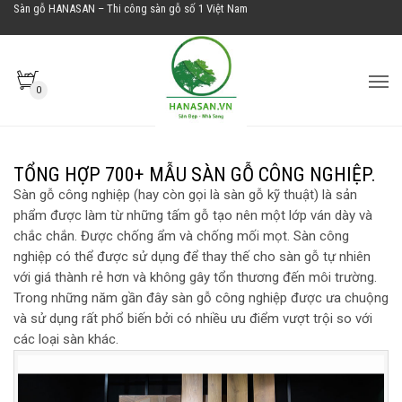
Sàn gỗ HANASAN – Thi công sàn gỗ số 1 Việt Nam
0
SÀN GỖ CÔNG NGHIỆP
TỔNG HỢP 700+ MẪU SÀN GỖ CÔNG NGHIỆP.
Sàn gỗ công nghiệp (hay còn gọi là sàn gỗ kỹ thuật) là sản
phẩm được làm từ những tấm gỗ tạo nên một lớp ván dày và
chắc chắn. Được chống ẩm và chống mối mọt. Sàn công
nghiệp có thể được sử dụng để thay thế cho sàn gỗ tự nhiên
với giá thành rẻ hơn và không gây tổn thương đến môi trường.
Trong những năm gần đây sàn gỗ công nghiệp được ưa chuộng
và sử dụng rất phổ biến bởi có nhiều ưu điểm vượt trội so với
các loại sàn khác.