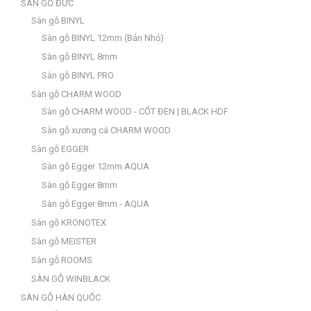
SÀN GỖ ĐỨC
Sàn gỗ BINYL
Sàn gỗ BINYL 12mm (Bản Nhỏ)
Sàn gỗ BINYL 8mm
Sàn gỗ BINYL PRO
Sàn gỗ CHARM WOOD
Sàn gỗ CHARM WOOD - CỐT ĐEN | BLACK HDF
Sàn gỗ xương cá CHARM WOOD
Sàn gỗ EGGER
Sàn gỗ Egger 12mm AQUA
Sàn gỗ Egger 8mm
Sàn gỗ Egger 8mm - AQUA
Sàn gỗ KRONOTEX
Sàn gỗ MEISTER
Sàn gỗ ROOMS
SÀN GỖ WINBLACK
SÀN GỖ HÀN QUỐC