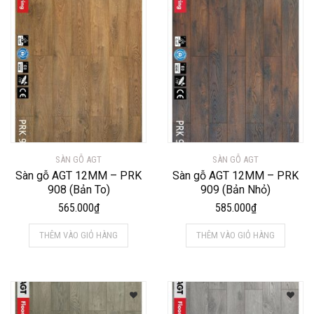
SÀN GỖ AGT
SÀN GỖ AGT
Sàn gỗ AGT 12MM – PRK
Sàn gỗ AGT 12MM – PRK
908 (Bản To)
909 (Bản Nhỏ)
565.000
₫
585.000
₫
THÊM VÀO GIỎ HÀNG
THÊM VÀO GIỎ HÀNG